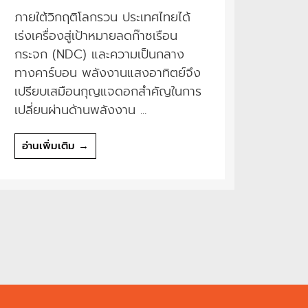
ภายใต้วิกฤติโลกรวน ประเทศไทยได้
เร่งเครื่องสู่เป้าหมายลดก๊าซเรือน
กระจก (NDC) และความเป็นกลาง
ทางคาร์บอน พลังงานแสงอาทิตย์จึง
เปรียบเสมือนกุญแจดอกสำคัญในการ
เปลี่ยนผ่านด้านพลังงาน ...
อ่านเพิ่มเติม →