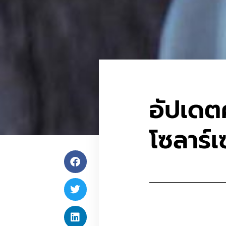
อัปเดตค
โซลาร์