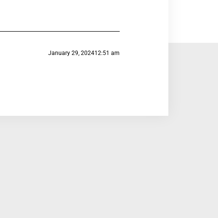
January 29, 2024
12:51 am