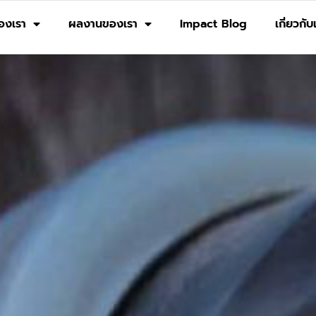
องเรา
ผลงานของเรา
Impact Blog
เกี่ยวกับ