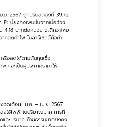
เม.ย. 2567 ถูกปรับลดลงที่ 39.72
่า
Ft
นี้ยังคงเพิ่มขึ้นจากเมื่อช่วง
ป็น 4.18 บาทต่อหน่วย จะดีกว่าไหม
อยากลดค่าไฟ โซลาร์เซลล์คือคำ
 หรือลดได้ตามต้นทุนเชื้อ
) จะเป็นผู้ประกาศราคาให้
ับงวดเดือน ม.ค. – เม.ย. 2567
องใช้ไฟฟ้าในปริมาณมาก การที่
หลักและปริมาณก๊าซธรรมชาติยังคง