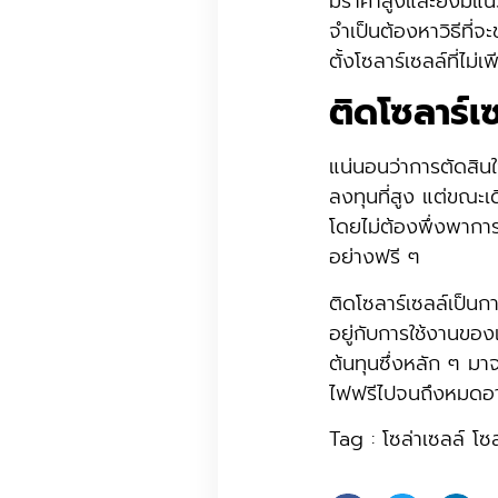
มีราคาสูงและยังมีแน
จำเป็นต้องหาวิธีที่
ตั้งโซลาร์เซลล์ที่ไม
ติดโซลาร์
แน่นอนว่าการตัดสินใ
ลงทุนที่สูง แต่ขณะเ
โดยไม่ต้องพึ่งพาการ
อย่างฟรี ๆ
ติดโซลาร์เซลล์เป็นก
อยู่กับการใช้งานของแต
ต้นทุนซึ่งหลัก ๆ มา
ไฟฟรีไปจนถึงหมดอาย
Tag : โซล่าเซลล์ โซ