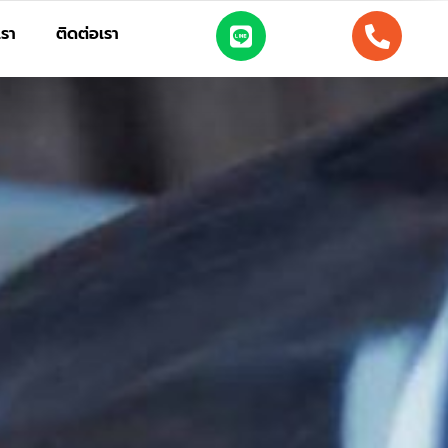
เรา
ติดต่อเรา