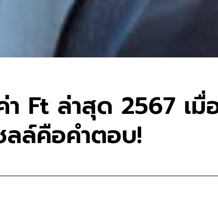
่า Ft ล่าสุด 2567 เมื
เซลล์คือคำตอบ!