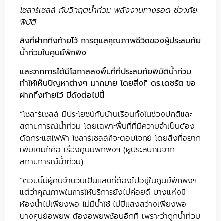
โซลาร์เซลล์ กับวิกฤตน้ำท่วม พลังงานทางรอด ช่วงภัย
พิบัติ
สิ่งที่ฝากทิ้งท้ายไว้ การดูแลคุณภาพชีวิตของผู้ประสบภัย
น้ำท่วมในศูนย์พักพิง
และจากการได้มีโอกาสลงพื้นที่ที่ประสบภัยพิบัติน้ำท่วม
ทำให้เห็นปัญหาต่างๆ มากมาย โดยสิ่งที่ ดร.เดชรัต ขอ
ฝากทิ้งท้ายไว้ มีดังต่อไปนี้
“โซลาร์เซลล์ มีประโยชน์กับบ้านเรือนทั้งในช่วงปกติและ
สถานการณ์น้ำท่วม โดยเฉพาะพื้นที่ที่มีความจำเป็นต้อง
ตัดกระแสไฟฟ้า โซลาร์เซลล์ก็จะตอบโจทย์ โดยสิ่งที่อยาก
เพิ่มเติมก็คือ เรื่องศูนย์พักพิงฯ (ผู้ประสบภัยจาก
สถานการณ์น้ำท่วม)
“ตอนนี้มีผู้คนจำนวนเป็นแสนที่ต้องไปอยู่ในศูนย์พักพิงฯ
แต่ว่าคุณภาพในการให้บริการยังไม่ค่อยดี บางแห่งมี
ห้องน้ำไม่เพียงพอ ไม่มีน้ำใช้ ไม่มีแสงสว่างเพียงพอ
บางศูนย์อพยพ ต้องอพยพซ้อนอีกที เพราะว่าถูกน้ำท่วม