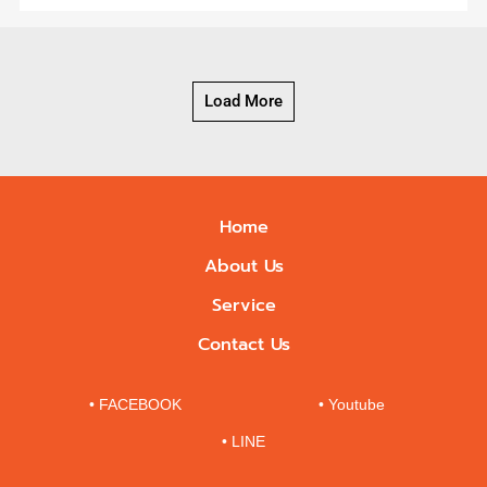
Load More
Home
About Us
Service
Contact Us
• FACEBOOK
• Youtube
• LINE