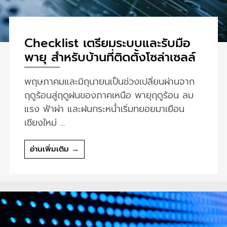
Checklist เตรียมระบบและรับมือ
พายุ สำหรับบ้านที่ติดตั้งโซล่าเซลล์
พฤษภาคมและมิถุนายนเป็นช่วงเปลี่ยนผ่านจาก
ฤดูร้อนสู่ฤดูฝนของภาคเหนือ พายุฤดูร้อน ลม
แรง ฟ้าผ่า และฝนกระหน่ำเริ่มทยอยมาเยือน
เชียงใหม่ ...
อ่านเพิ่มเติม →