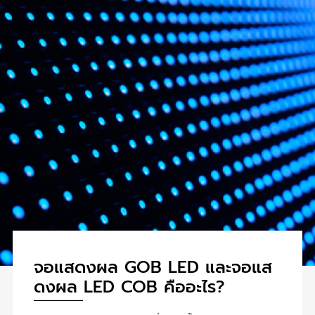
จอแสดงผล GOB LED และจอแส
ดงผล LED COB คืออะไร?