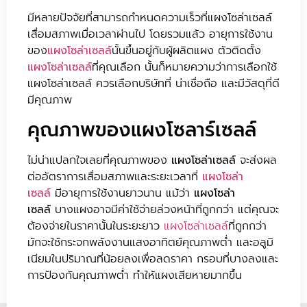
มีหลายปัจจัยที่สามารถกำหนดความเร็วที่แผงโซล่าเซลล์
เสื่อมสภาพเมื่อเวลาผ่านไป โดยรวมแล้ว อายุการใช้งาน
ของ
แผงโซล่าเซลล์
นั้นขึ้นอยู่กับผู้ผลิตแผง ตัวติดตั้ง
แผงโซล่าเซลล์
ที่คุณเลือก นั้นก็หมายความว่าการเลือกใช้
แผงโซล่าเซลล์ ควรเลือกบริษัทที่ น่าเชื่อถือ และมีวัสดุที่ดี
มีคุณภาพ
คุณภาพของแผงโซลาร์เซลล์
ไม่น่าแปลกใจเลยที่คุณภาพของ
แผงโซล่าเซลล์
จะส่งผล
ต่ออัตราการเสื่อมสภาพและระยะเวลาที่
แผงโซล่า
เซลล์
มีอายุการใช้งานยาวนาน แม้ว่า
แผงโซล่า
เซลล์
บางแผงอาจมีค่าใช้จ่ายล่วงหน้าที่ถูกกว่า แต่คุณจะ
ต้องจ่ายในราคานั้นในระยะยาว
แผงโซล่าเซลล์
ที่ถูกกว่า
มักจะใช้กระจกพลังงานแสงอาทิตย์คุณภาพต่ำ และอลูมิ
เนียมในปริมาณที่น้อยลงเพื่อลดราคา กรอบที่บางลงและ
การป้องกันคุณภาพต่ำ ทำให้แผงเสียหายมากขึ้น