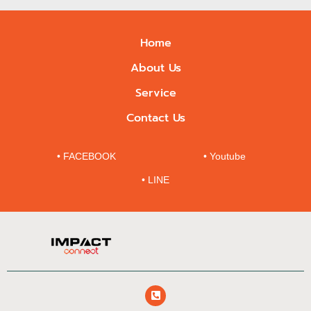
Home
About Us
Service
Contact Us
• FACEBOOK
• Youtube
• LINE