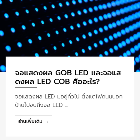
จอแสดงผล GOB LED และจอแส
ดงผล LED COB คืออะไร?
จอแสดงผล LED มีอยู่ทั่วไป ตั้งแต่ไฟถนนนอก
บ้านไปจนถึงจอ LED ...
อ่านเพิ่มเติม →