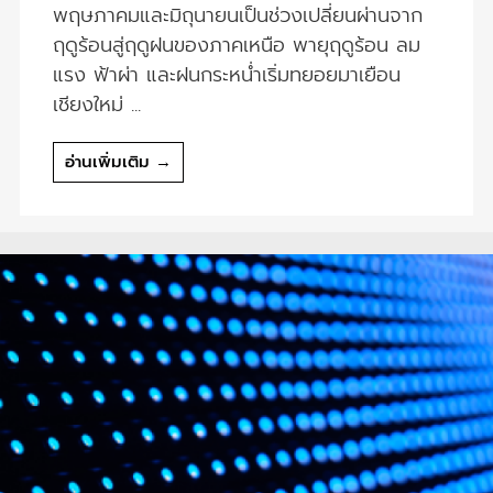
พฤษภาคมและมิถุนายนเป็นช่วงเปลี่ยนผ่านจาก
ฤดูร้อนสู่ฤดูฝนของภาคเหนือ พายุฤดูร้อน ลม
แรง ฟ้าผ่า และฝนกระหน่ำเริ่มทยอยมาเยือน
เชียงใหม่ ...
อ่านเพิ่มเติม →