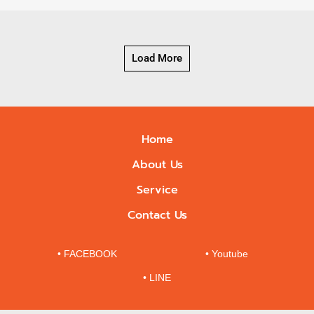
Load More
Home
About Us
Service
Contact Us
• FACEBOOK
• Youtube
• LINE